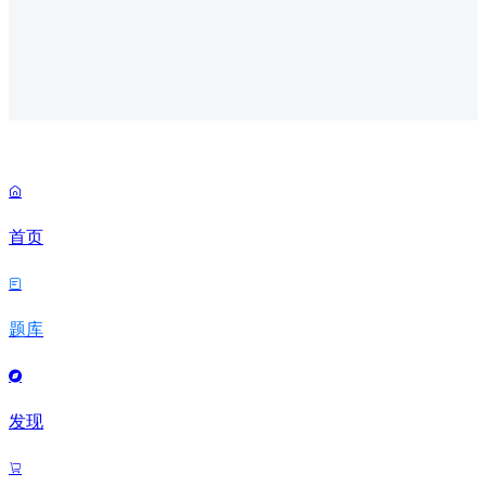

首页

题库

发现
