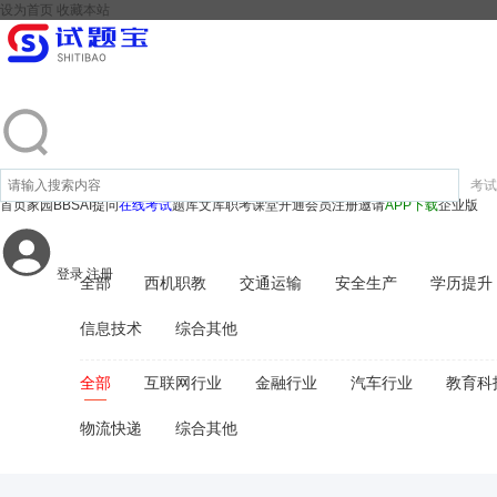
设为首页
收藏本站
考试
首页
家园
BBS
AI提问
在线考试
题库文库
职考课堂
开通会员
注册邀请
APP下载
企业版
登录
注册
全部
西机职教
交通运输
安全生产
学历提升
信息技术
综合其他
全部
互联网行业
金融行业
汽车行业
教育科
物流快递
综合其他