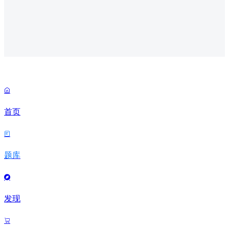

首页

题库

发现
