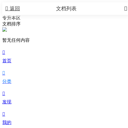


返回
文档列表
专升本区
文档排序
暂无任何内容

首页

分类

发现

我的